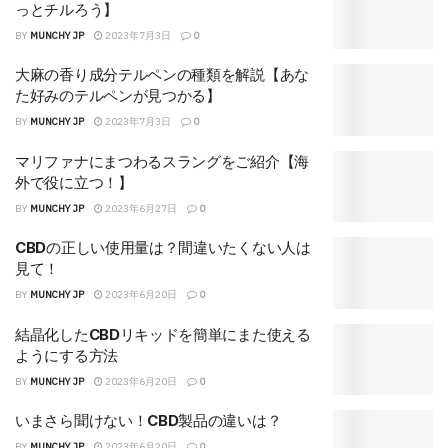
っとチルろう】
BY
MUNCHY JP
2023年7月3日
0
大麻の香り成分テルペンの種類を解説【あな
た好みのテルペンが見つかる】
BY
MUNCHY JP
2023年7月3日
0
マリファナにまつわるスラングをご紹介【海
外で役に立つ！】
BY
MUNCHY JP
2023年6月27日
0
CBDの正しい使用量は？間違いたくない人は
見て！
BY
MUNCHY JP
2023年6月20日
0
結晶化したCBDリキッドを簡単にまた使える
ようにする方法
BY
MUNCHY JP
2023年6月20日
0
いまさら聞けない！CBD製品の違いは？
BY
MUNCHY JP
2023年6月20日
0