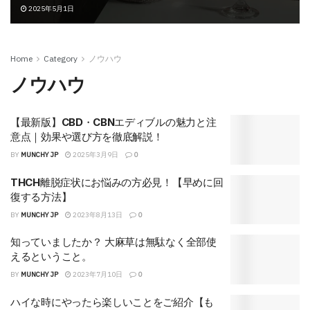
2025年5月1日
Home
Category
ノウハウ
ノウハウ
【最新版】CBD・CBNエディブルの魅力と注
意点｜効果や選び方を徹底解説！
BY
MUNCHY JP
2025年3月9日
0
THCH離脱症状にお悩みの方必見！【早めに回
復する方法】
BY
MUNCHY JP
2023年8月13日
0
知っていましたか？ 大麻草は無駄なく全部使
えるということ。
BY
MUNCHY JP
2023年7月10日
0
ハイな時にやったら楽しいことをご紹介【も