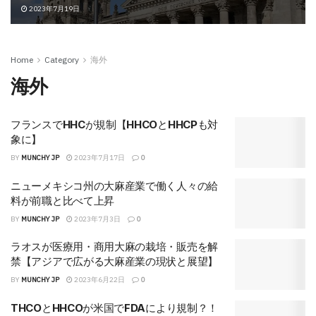
2023年7月19日
Home
Category
海外
海外
フランスでHHCが規制【HHCOとHHCPも対
象に】
BY
MUNCHY JP
2023年7月17日
0
ニューメキシコ州の大麻産業で働く人々の給
料が前職と比べて上昇
BY
MUNCHY JP
2023年7月3日
0
ラオスが医療用・商用大麻の栽培・販売を解
禁【アジアで広がる大麻産業の現状と展望】
BY
MUNCHY JP
2023年6月22日
0
THCOとHHCOが米国でFDAにより規制？！