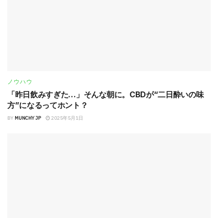
ノウハウ
「昨日飲みすぎた…」そんな朝に。CBDが“二日酔いの味
方”になるってホント？
BY
MUNCHY JP
2025年5月1日