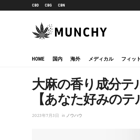
CBD
CBG
CBN
HOME
国内
海外
メディカル
フィッ
大麻の香り成分テ
【あなた好みのテ
2023年7月3日
in
ノウハウ