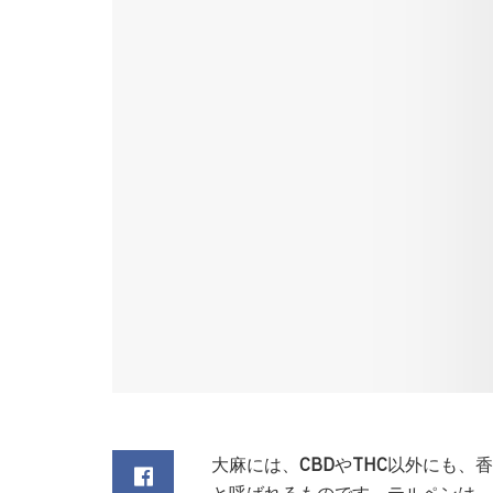
大麻には、
CBD
や
THC
以外にも、香
と呼ばれるものです。テルペンは、