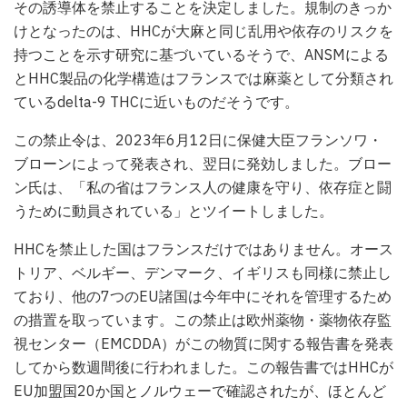
その誘導体を禁止することを決定しました。規制のきっか
けとなったのは、HHCが大麻と同じ乱用や依存のリスクを
持つことを示す研究に基づいているそうで、ANSMによる
とHHC製品の化学構造はフランスでは麻薬として分類され
ているdelta-9 THCに近いものだそうです。
この禁止令は、2023年6月12日に保健大臣フランソワ・
ブローンによって発表され、翌日に発効しました。ブロー
ン氏は、「私の省はフランス人の健康を守り、依存症と闘
うために動員されている」とツイートしました。
HHCを禁止した国はフランスだけではありません。オース
トリア、ベルギー、デンマーク、イギリスも同様に禁止し
ており、他の7つのEU諸国は今年中にそれを管理するため
の措置を取っています。この禁止は欧州薬物・薬物依存監
視センター（EMCDDA）がこの物質に関する報告書を発表
してから数週間後に行われました。この報告書ではHHCが
EU加盟国20か国とノルウェーで確認されたが、ほとんど