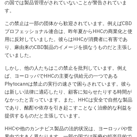
の国では製品管理がされていないことが警告されていま
す。
この禁止は一部の団体から歓迎されています。例えばCBD
プロフェッショナル連合は、昨年夏からHHCの商業化と使
用に反対していました。彼らはHHCが消費者に有害であ
り、麻由来のCBD製品のイメージを損なうものだと主張し
ていました。
しかし、他の人たちはこの禁止を批判しています。例え
ば、ヨーロッパでHHCの主要な供給元の一つである
Phytocannは禁止の実行の速さで困らされています。彼ら
は新しい法律に適応したり、顧客に知らせたりする時間が
なかったと言っています。また、HHCは安全で自然な製品
であり、酩酊や依存を引き起こすことなく治療的な利益を
提供するものだと主張しています。
HHCや他のカンナビス製品の法的状況は、ヨーロッパや世
界中で大きく異なります。一部の国では医療や娯楽目的で