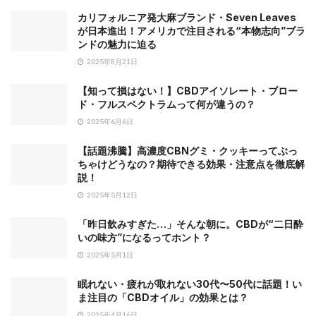
カリフォルニア発大麻ブランド・Seven Leaves
が日本進出！アメリカで注目される“本物志向”ブラ
ンドの魅力に迫る
2025年8月21日
【知って損はない！】CBDアイソレート・ブロー
ド・フルスペクトラムって何が違うの？
2025年6月6日
【話題沸騰】高濃度CBNグミ・クッキーってぶっ
ちゃけどうなの？期待できる効果・注意点を徹底解
説！
2025年5月12日
「昨日飲みすぎた…」そんな朝に。CBDが“二日酔
いの味方”になるってホント？
2025年5月1日
眠れない・疲れが取れない30代〜50代に話題！い
ま注目の「CBDオイル」の効果とは？
2025年4月16日