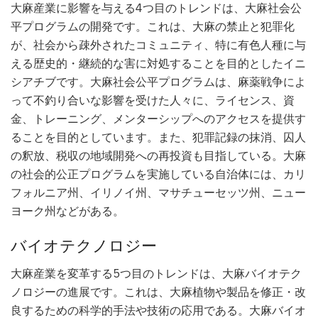
大麻産業に影響を与える4つ目のトレンドは、大麻社会公
平プログラムの開発です。これは、大麻の禁止と犯罪化
が、社会から疎外されたコミュニティ、特に有色人種に与
える歴史的・継続的な害に対処することを目的としたイニ
シアチブです。大麻社会公平プログラムは、麻薬戦争によ
って不釣り合いな影響を受けた人々に、ライセンス、資
金、トレーニング、メンターシップへのアクセスを提供す
ることを目的としています。また、犯罪記録の抹消、囚人
の釈放、税収の地域開発への再投資も目指している。大麻
の社会的公正プログラムを実施している自治体には、カリ
フォルニア州、イリノイ州、マサチューセッツ州、ニュー
ヨーク州などがある。
バイオテクノロジー
大麻産業を変革する5つ目のトレンドは、大麻バイオテク
ノロジーの進展です。これは、大麻植物や製品を修正・改
良するための科学的手法や技術の応用である。大麻バイオ