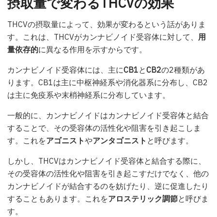
摂取量で変わるTHCVの効果
THCVの摂取量によって、効果が変わるという話がありま
す。これは、THCVがカンナビノイド受容体に対して、
用
量依存的
に異なる作用を示すからです。
カンナビノイド受容体には、主に
CB1
と
CB2
の2種類があ
ります。CB1は主に中枢神経系や消化器系に分布し、CB2
は主に免疫系や末梢神経系に分布しています。
一般的に、カンナビノイドはカンナビノイド受容体と結合
することで、その受容体の活性化や阻害を引き起こしま
す。これを
アゴニスト
や
アンタゴニスト
と呼びます。
しかし、THCVはカンナビノイド受容体と結合する際に、
その受容体の活性化や阻害を引き起こすだけでなく、他の
カンナビノイドが結合するのを妨げたり、逆に促進したり
することもあります。これを
アロステリック調節
と呼びま
す。