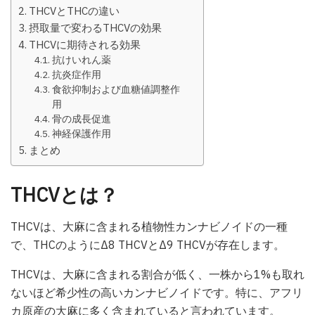
THCVとTHCの違い
摂取量で変わるTHCVの効果
THCVに期待される効果
抗けいれん薬
抗炎症作用
食欲抑制および血糖値調整作
用
骨の成長促進
神経保護作用
まとめ
THCVとは？
THCVは、大麻に含まれる植物性カンナビノイドの一種
で、THCのようにΔ8 THCVとΔ9 THCVが存在します。
THCVは、大麻に含まれる割合が低く、一株から1%も取れ
ないほど希少性の高いカンナビノイドです。特に、アフリ
カ原産の大麻に多く含まれていると言われています。